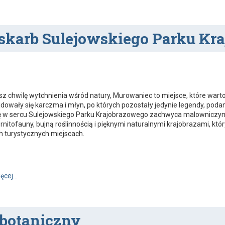
skarb Sulejowskiego Parku Kr
sz chwilę wytchnienia wśród natury, Murowaniec to miejsce, które warto
ajdowały się karczma i młyn, po których pozostały jedynie legendy, poda
ę w sercu Sulejowskiego Parku Krajobrazowego zachwyca malowniczymi r
itofauny, bujną roślinnością i pięknymi naturalnymi krajobrazami, któ
h turystycznych miejscach.
Murowaniec – ukryty skarb Sulejowskiego Parku Krajobrazowego
ięcej…
 botaniczny