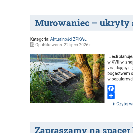
c
h
e
a
b
r
Murowaniec – ukryty 
o
e
o
k
Kategoria:
Aktualności ZPKWŁ
Opublikowano: 22 lipca 2026 r.
Jeśli planuje
w XVIII w. zn
znajdujący si
bogactwem orn
w popularnyc
F
a
S
Czytaj w
c
h
e
a
b
r
Zapraszamy na spacer
o
e