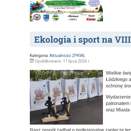
o
k
Ekologia i sport na VII
Kategoria:
Aktualności ZPKWŁ
Opublikowano: 11 lipca 2026 r.
Wielkie świ
Łódzkiego a
ochronę śro
Wydarzenie 
patronatem
oraz Miasta
Nasz zespół zadbał o profesjonalne zaplecze t