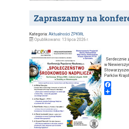
Zapraszamy na konfer
Kategoria:
Aktualności ZPKWŁ
Opublikowano: 13 lipca 2026 r.
Serdecznie z
w Niewierszyn
Stowarzyszen
Parków Kraj
F
a
S
c
h
e
a
b
r
o
e