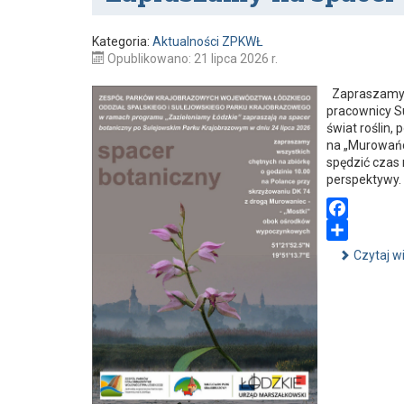
o
k
Kategoria:
Aktualności ZPKWŁ
Opublikowano: 21 lipca 2026 r.
Zapraszamy n
pracownicy S
świat roślin
na „Murowańcu
spędzić czas 
perspektywy. 
F
a
S
Czytaj w
c
h
e
a
b
r
o
e
o
k