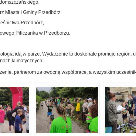
adomszczańskiego,
z Miasta i Gminy Przedbórz,
leśnictwa Przedbórz,
owego Piliczanka w Przedborzu.
kologia idą w parze. Wydarzenie to doskonale promuje region, u
anach klimatycznych.
zenie, partnerom za owocną współpracę, a wszystkim uczestni