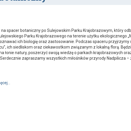
a spacer botaniczny po Sulejowskim Parku Krajobrazowym, który odbęd
ulejowskiego Parku Krajobrazowego na terenie użytku ekologicznego 
, poznawać ich biologię oraz zastosowanie. Podczas spaceru przyjrzym
”, ich siedliskom oraz ciekawostkom związanym z lokalną florą. Będzie
na łonie natury, poszerzyć swoją wiedzę o parkach krajobrazowych oraz
Serdecznie zapraszamy wszystkich miłośników przyrody Nadpilicza – za
Zapraszamy na spacer botaniczny
ięcej…