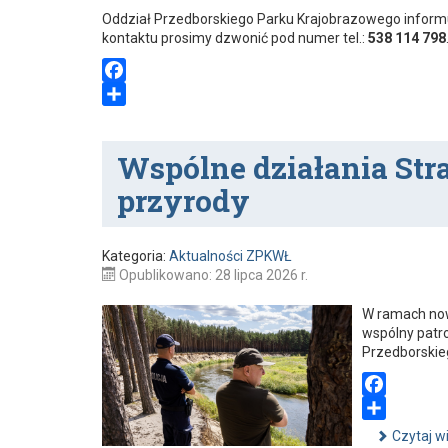
Oddział Przedborskiego Parku Krajobrazowego informuje
kontaktu prosimy dzwonić pod numer tel.:
538 114 798
F
a
S
c
h
Wspólne działania Stra
e
a
przyrody
b
r
o
e
o
Kategoria:
Aktualności ZPKWŁ
k
Opublikowano: 28 lipca 2026 r.
W ramach now
wspólny patro
Przedborskie
F
a
S
Czytaj w