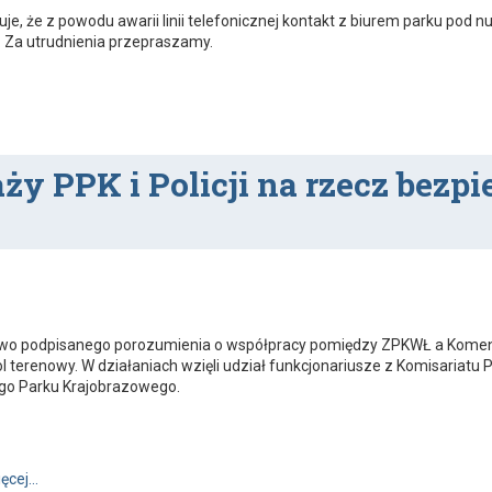
, że z powodu awarii linii telefonicznej kontakt z biurem parku pod nu
. Za utrudnienia przepraszamy.
ży PPK i Policji na rzecz bezp
o podpisanego porozumienia o współpracy pomiędzy ZPKWŁ a Komendą
l terenowy. W działaniach wzięli udział funkcjonariusze z Komisariatu 
go Parku Krajobrazowego.
Wspólne działania Straży PPK i Policji na rzecz bezpieczeństwa i
ięcej…