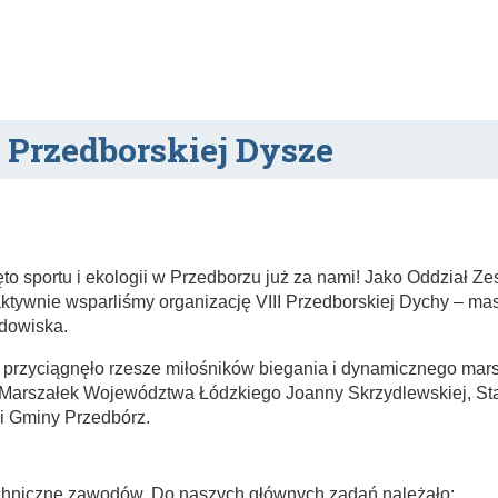
I Przedborskiej Dysze
ęto sportu i ekologii w Przedborzu już za nami! Jako Oddzia
ktywnie wsparliśmy organizację VIII Przedborskiej Dychy – mas
dowiska.
przyciągnęło rzesze miłośników biegania i dynamicznego mar
 Marszałek Województwa Łódzkiego Joanny Skrzydlewskiej, S
 i Gminy Przedbórz.
echniczne zawodów. Do naszych głównych zadań należało: