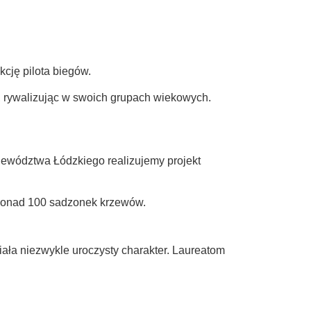
cję pilota biegów.
ż, rywalizując w swoich grupach wiekowych.
jewództwa Łódzkiego realizujemy projekt
 ponad 100 sadzonek krzewów.
ła niezwykle uroczysty charakter. Laureatom