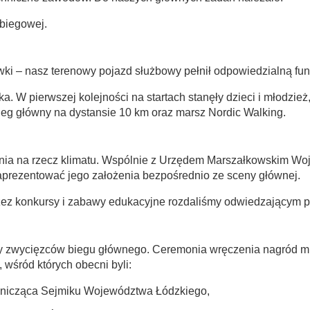
 biegowej.
i – nasz terenowy pojazd służbowy pełnił odpowiedzialną funk
a. W pierwszej kolejności na startach stanęły dzieci i młodzie
bieg główny na dystansie 10 km oraz marsz Nordic Walking.
ania na rzecz klimatu. Wspólnie z Urzędem Marszałkowskim Wo
aprezentować jego założenia bezpośrednio ze sceny głównej.
rzez konkursy i zabawy edukacyjne rozdaliśmy odwiedzającym
dy zwycięzców biegu głównego. Ceremonia wręczenia nagród mia
wśród których obecni byli:
nicząca Sejmiku Województwa Łódzkiego,